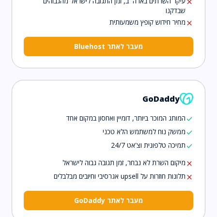
עיקר השרתים בארה״ב, זמן התגובה לישראל מהגבוהים
close
שבדקנו
מחיר חידוש קופץ משמעותית
close
מעבר לאתר Bluehost
GoDaddy
המותג המוכר ביותר, דומיין ואחסון במקום אחד
check
ממשק נוח למשתמש הלא טכני
check
תמיכה טלפונית וצ'אט 24/7
check
מיקום השרת לא נבחר, זמן תגובה גבוה לישראל
close
תלונות חוזרות על upsell אגרסיבי וחיובים מבלבלים
close
מעבר לאתר GoDaddy