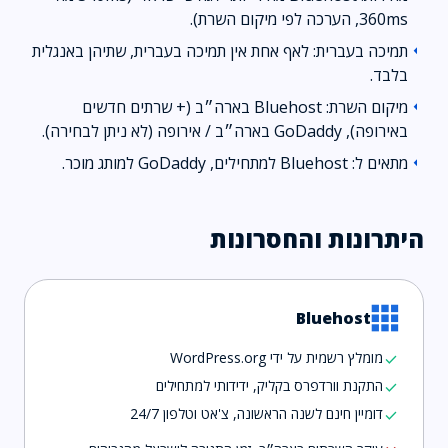
360ms, הערכה לפי מיקום השרת).
תמיכה בעברית: לאף אחת אין תמיכה בעברית, שתיהן באנגלית
arrow_left
בלבד.
מיקום השרת: Bluehost בארה״ב (+ שרתים חדשים
arrow_left
באירופה), GoDaddy בארה״ב / אירופה (לא ניתן לבחירה).
מתאים ל: Bluehost למתחילים, GoDaddy למותג מוכר.
arrow_left
היתרונות והחסרונות
Bluehost
מומלץ רשמית על ידי WordPress.org
check
התקנת וורדפרס בקליק, ידידותי למתחילים
check
דומיין חינם לשנה הראשונה, צ'אט וטלפון 24/7
check