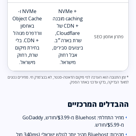
NVMe +
NVMe ו-
caching מובנה
Object Cache
+ CDN של
באחסון
Cloudflare,
וורדפרס מנוהל
פתרון אחסון SEO
שרת בארה״ב.
+ CDN. בלי
ביצועים סבירים,
בחירת מיקום
אבל רחוק
שרת, רחוק
מישראל.
מישראל.
* זמן התגובה הוא הערכה לפי מיקום הדאטה-סנטר, לא בנצ'מרק חי. מחירים נכונים
למועד הבדיקה, בדקו עדכני באתר הספק.
ההבדלים המרכזיים
מחיר התחלתי: Bluehost מ-$3.99/חודש, GoDaddy
arrow_left
מ-$5.99/חודש.
מהירות: Bluehost מהיר יותר לגולש ישראלי (340ms מול
arrow_left