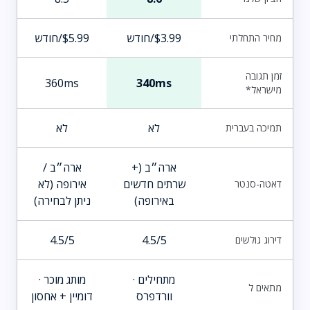
$3.99/חודש
$5.99/חודש
מחיר התחלתי
זמן תגובה
360ms
340ms
מישראל*
לא
לא
תמיכה בעברית
ארה״ב (+
ארה״ב /
שרתים חדשים
אירופה (לא
דאטה-סנטר
באירופה)
ניתן לבחירה)
4.5/5
4.5/5
דירוג גולשים
מתחילים ·
מותג מוכר ·
מתאים ל
וורדפרס
דומיין + אחסון