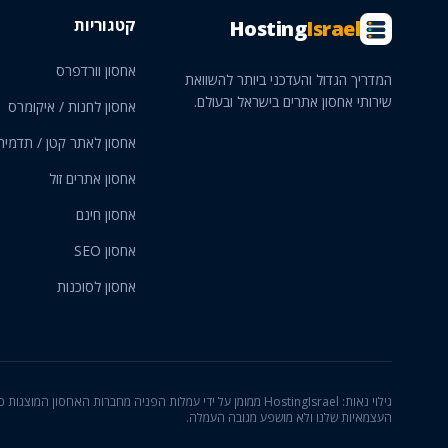
קטגוריות
Hosting
Israel
אחסון וורדפרס
המדריך הגדול והעדכני ביותר להשוואת
שירותי אחסון אתרים בישראל ובעולם.
אחסון לחנות / איקומרס
אחסון לאתר קטן / תדמית
אחסון אתרים זול
אחסון חינם
אחסון SEO
אחסון לסוכנות
גילוי נאות: HostingIsrael ממומן על ידי עמלות הפניה מחברות האחס
העצמאיות שלנו ולא מושפע מגובה העמלה.