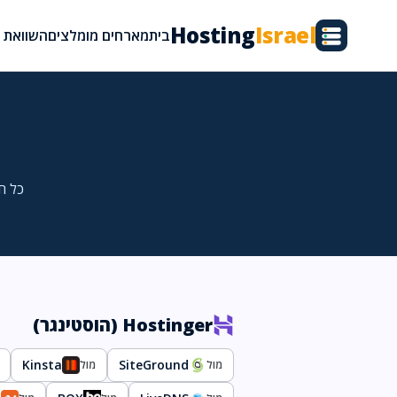
Hosting
Israel
בית
מארחים מומלצים
השוואת א
כל ח
Hostinger (הוסטינגר)
Kinsta
SiteGround
מול
מול