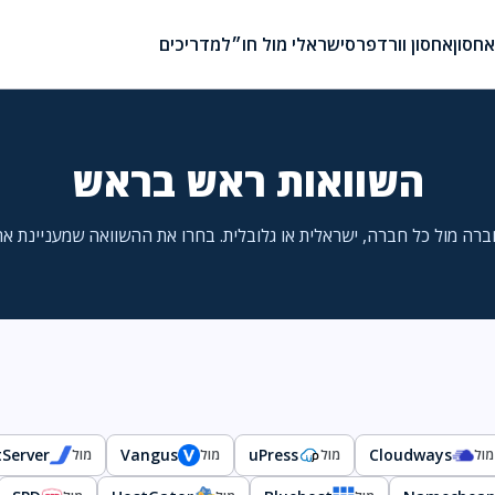
חסון
אחסון וורדפרס
ישראלי מול חו״ל
מדריכים
השוואות ראש בראש
ברה מול כל חברה, ישראלית או גלובלית. בחרו את ההשוואה שמעניינת את
tServer
Vangus
uPress
Cloudways
מול
מול
מול
מול