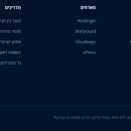
מארחים
מדריכים
Hostinger
מעבר בין חבר
SiteGround
שיפור מהירות
Cloudways
אחסון ישראלי
uPress
השוואות ראש
כל המדריכים
ון המוצגות כאן, ללא עלות נוספת עליכם. הדירוג מבוסס על הבדיקות