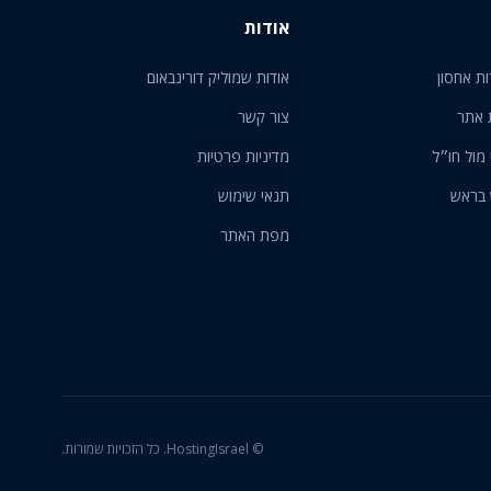
אודות
ות אחסון
אודות שמוליק דורינבאום
 אתר
צור קשר
 מול חו״ל
מדיניות פרטיות
 בראש
תנאי שימוש
מפת האתר
© HostingIsrael. כל הזכויות שמורות.