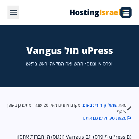
menu
Hosting
Israel
uPress מול Vangus
יופרס או ונגוס? ההשוואה המלאה, ראש בראש
מאת
שמוליק דורינבאום
, מקדם אתרים מעל 20 שנה · מתעדכן באופן
edit
שוטף
flag
מצאת טעות? עדכנו אותנו
גם uPress (יופרס) וגם Vangus (ונגוס) הן חברות אחסון