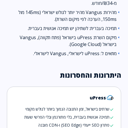
מ-₪34/חודש.
מהירות: Vangus מהיר יותר לגולש ישראלי (145ms מול
arrow_left
150ms, הערכה לפי מיקום השרת).
תמיכה בעברית: לשתיהן יש תמיכה אנושית בעברית.
arrow_left
מיקום השרת: uPress בישראל (פתח תקווה), Vangus
arrow_left
בישראל (Google Cloud).
מתאים ל: uPress לישראלי, Vangus לישראלי.
arrow_left
היתרונות והחסרונות
uPress
שרתים בישראל, זמן התגובה הנמוך ביותר לגולש מקומי
check
תמיכה אנושית בעברית, בלי מתורגמן ובלי הפרשי שעות
check
פתרון SEO ייעודי (SEO Edge) ו-CDN מובנה
check