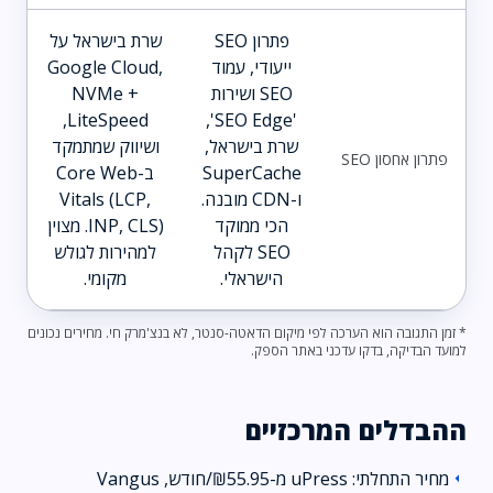
פתרון SEO
שרת בישראל על
ייעודי, עמוד
Google Cloud,
SEO ושירות
NVMe +
LiteSpeed,
'SEO Edge',
שרת בישראל,
ושיווק שמתמקד
פתרון אחסון SEO
SuperCache
ב-Core Web
ו-CDN מובנה.
Vitals (LCP,
הכי ממוקד
INP, CLS). מצוין
SEO לקהל
למהירות לגולש
הישראלי.
מקומי.
* זמן התגובה הוא הערכה לפי מיקום הדאטה-סנטר, לא בנצ'מרק חי. מחירים נכונים
למועד הבדיקה, בדקו עדכני באתר הספק.
ההבדלים המרכזיים
מחיר התחלתי: uPress מ-₪55.95/חודש, Vangus
arrow_left