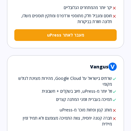
יקר יותר מהמתחרים הגלובליים
close
חוסם ומגביל חלק מתוספי וורדפרס ומתקין תוספים משלו,
close
תלונה חוזרת בביקורות
מעבר לאתר uPress
Vangus
שרתים בישראל על Google Cloud, מהירות מצוינת לגולש
check
מקומי
זול יותר מ-uPress, חיוב בשקלים + חשבונית
check
תמיכה בעברית וזמני המתנה קצרים
check
מותג קטן ופחות מוכר מ-uPress
close
חברה קטנה יחסית, צוות התמיכה מצומצם ולא תמיד זמין
close
מיידית