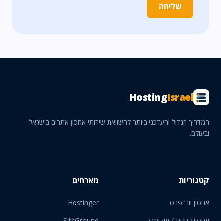
שליחה
Hosting
Israel
המדריך הגדול והעדכני ביותר להשוואת שירותי אחסון אתרים בישראל
ובעולם.
קטגוריות
מארחים
אחסון וורדפרס
Hostinger
אחסון לחנות / איקומרס
SiteGround