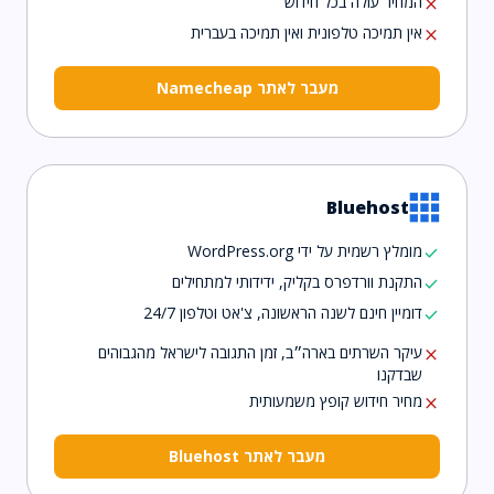
המחיר עולה בכל חידוש
close
אין תמיכה טלפונית ואין תמיכה בעברית
close
מעבר לאתר Namecheap
Bluehost
מומלץ רשמית על ידי WordPress.org
check
התקנת וורדפרס בקליק, ידידותי למתחילים
check
דומיין חינם לשנה הראשונה, צ'אט וטלפון 24/7
check
עיקר השרתים בארה״ב, זמן התגובה לישראל מהגבוהים
close
שבדקנו
מחיר חידוש קופץ משמעותית
close
מעבר לאתר Bluehost