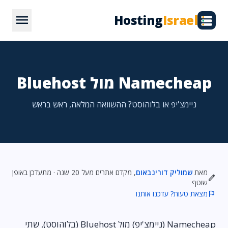
menu
Hosting
Israel
Namecheap מול Bluehost
ניימצ'יפ או בלוהוסט? ההשוואה המלאה, ראש בראש
מאת
שמוליק דורינבאום
, מקדם אתרים מעל 20 שנה · מתעדכן באופן
edit
שוטף
flag
מצאת טעות? עדכנו אותנו
Namecheap (ניימצ'יפ) מול Bluehost (בלוהוסט), שתי