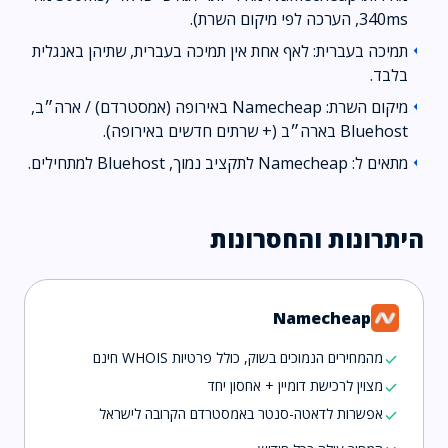
340ms, הערכה לפי מיקום השרת).
תמיכה בעברית: לאף אחת אין תמיכה בעברית, שתיהן באנגלית
arrow_left
בלבד.
מיקום השרת: Namecheap באירופה (אמסטרדם) / ארה״ב,
arrow_left
Bluehost בארה״ב (+ שרתים חדשים באירופה).
מתאים ל: Namecheap לתקציב נמוך, Bluehost למתחילים.
arrow_left
היתרונות והחסרונות
Namecheap
מהמחירים הנמוכים בשוק, כולל פרטיות WHOIS חינם
check
מצוין לרכישת דומיין + אחסון יחד
check
אפשרות לדאטה-סנטר באמסטרדם הקרובה לישראל
check