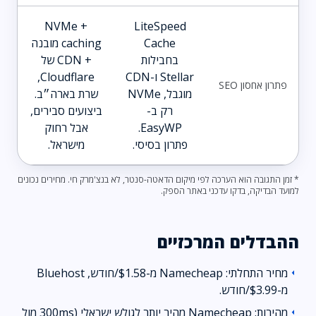
NVMe +
LiteSpeed
Cache
caching מובנה
בחבילות
+ CDN של
Stellar ו-CDN
Cloudflare,
פתרון אחסון SEO
מוגבל, NVMe
שרת בארה״ב.
רק ב-
ביצועים סבירים,
EasyWP.
אבל רחוק
פתרון בסיסי.
מישראל.
* זמן התגובה הוא הערכה לפי מיקום הדאטה-סנטר, לא בנצ'מרק חי. מחירים נכונים
למועד הבדיקה, בדקו עדכני באתר הספק.
ההבדלים המרכזיים
מחיר התחלתי: Namecheap מ-$1.58/חודש, Bluehost
arrow_left
מ-$3.99/חודש.
מהירות: Namecheap מהיר יותר לגולש ישראלי (300ms מול
arrow_left