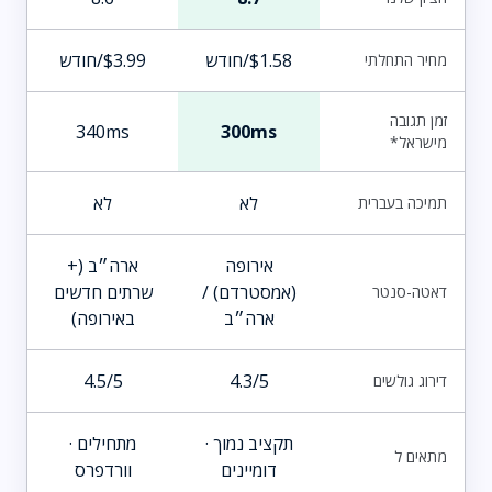
$1.58/חודש
$3.99/חודש
מחיר התחלתי
זמן תגובה
340ms
300ms
מישראל*
לא
לא
תמיכה בעברית
אירופה
ארה״ב (+
(אמסטרדם) /
שרתים חדשים
דאטה-סנטר
ארה״ב
באירופה)
4.5/5
4.3/5
דירוג גולשים
תקציב נמוך ·
מתחילים ·
מתאים ל
דומיינים
וורדפרס