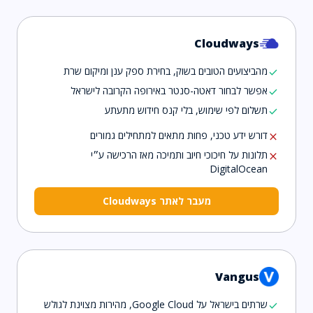
Cloudways
מהביצועים הטובים בשוק, בחירת ספק ענן ומיקום שרת
check
אפשר לבחור דאטה-סנטר באירופה הקרובה לישראל
check
תשלום לפי שימוש, בלי קנס חידוש מתעתע
check
דורש ידע טכני, פחות מתאים למתחילים גמורים
close
תלונות על חיכוכי חיוב ותמיכה מאז הרכישה ע״י
close
DigitalOcean
מעבר לאתר Cloudways
Vangus
שרתים בישראל על Google Cloud, מהירות מצוינת לגולש
check