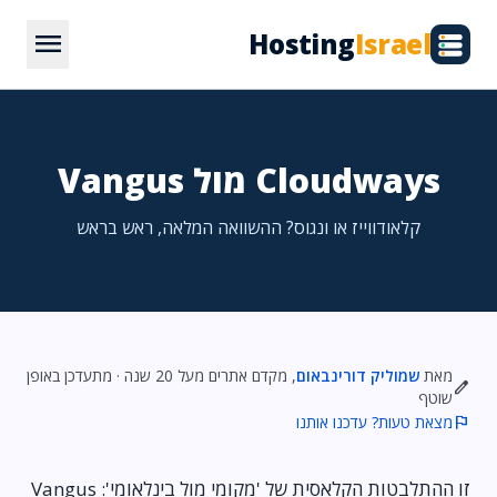
menu
Hosting
Israel
Cloudways מול Vangus
קלאודווייז או ונגוס? ההשוואה המלאה, ראש בראש
מאת
שמוליק דורינבאום
, מקדם אתרים מעל 20 שנה · מתעדכן באופן
edit
שוטף
flag
מצאת טעות? עדכנו אותנו
זו ההתלבטות הקלאסית של 'מקומי מול בינלאומי': Vangus