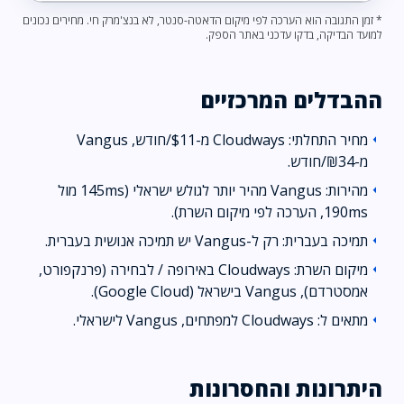
* זמן התגובה הוא הערכה לפי מיקום הדאטה-סנטר, לא בנצ'מרק חי. מחירים נכונים
למועד הבדיקה, בדקו עדכני באתר הספק.
ההבדלים המרכזיים
מחיר התחלתי: Cloudways מ-$11/חודש, Vangus
arrow_left
מ-₪34/חודש.
מהירות: Vangus מהיר יותר לגולש ישראלי (145ms מול
arrow_left
190ms, הערכה לפי מיקום השרת).
תמיכה בעברית: רק ל-Vangus יש תמיכה אנושית בעברית.
arrow_left
מיקום השרת: Cloudways באירופה / לבחירה (פרנקפורט,
arrow_left
אמסטרדם), Vangus בישראל (Google Cloud).
מתאים ל: Cloudways למפתחים, Vangus לישראלי.
arrow_left
היתרונות והחסרונות