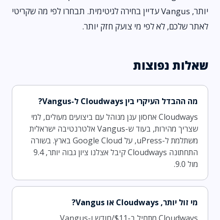
יותר, Vangus עדיין בחירה לגיטימית. תבחרו לפי מה שקריטי
לאתר שלכם, לא לפי מי צועק חזק יותר.
שאלות נפוצות
מה ההבדל העיקרי בין Cloudways ל-Vangus?
Cloudways אחסון ענן מנוהל עם ביצועים מעולים, למי
שצריך מהירות, בעוד ש-Vangus אלטרנטיבה ישראלית
משתלמת ל-uPress, על Google Cloud בארץ. בשורה
התחתונה Cloudways קיבל אצלנו ציון גבוה יותר, 9.4
מול 9.0.
מי זול יותר, Cloudways או Vangus?
Cloudways מתחיל ב-$11/חודש ו-Vangus