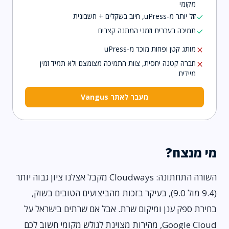
מקומי
זול יותר מ-uPress, חיוב בשקלים + חשבונית
check
תמיכה בעברית וזמני המתנה קצרים
check
מותג קטן ופחות מוכר מ-uPress
close
חברה קטנה יחסית, צוות התמיכה מצומצם ולא תמיד זמין
close
מיידית
מעבר לאתר Vangus
מי מנצח?
השורה התחתונה: Cloudways מקבל אצלנו ציון גבוה יותר
(9.4 מול 9.0), בעיקר בזכות מהביצועים הטובים בשוק,
בחירת ספק ענן ומיקום שרת. אבל אם שרתים בישראל על
Google Cloud, מהירות מצוינת לגולש מקומי חשוב לכם