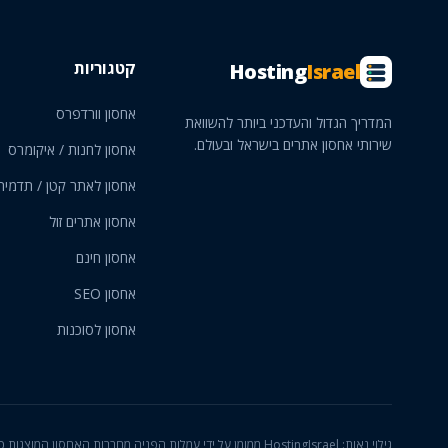
קטגוריות
Hosting
Israel
אחסון וורדפרס
המדריך הגדול והעדכני ביותר להשוואת
שירותי אחסון אתרים בישראל ובעולם.
אחסון לחנות / איקומרס
אחסון לאתר קטן / תדמית
אחסון אתרים זול
אחסון חינם
אחסון SEO
אחסון לסוכנות
גילוי נאות: HostingIsrael ממומן על ידי עמלות הפניה מחברות האחס