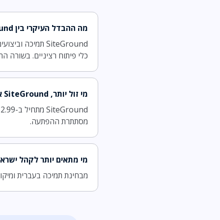
מה ההבדל העיקרי בין SiteGround ל-WP Engine?
כלי פיתוח רציניים. בשורה התחתונה SiteGround קיבל אצלנו ציון גבוה י
מי זול יותר, SiteGround או WP Engine?
מסתתרת ההפתעה.
מי מתאים יותר לקהל ישראל
מבחינת תמיכה בעברית ומיקום השרת, היתרון הוא של uPress ו-s