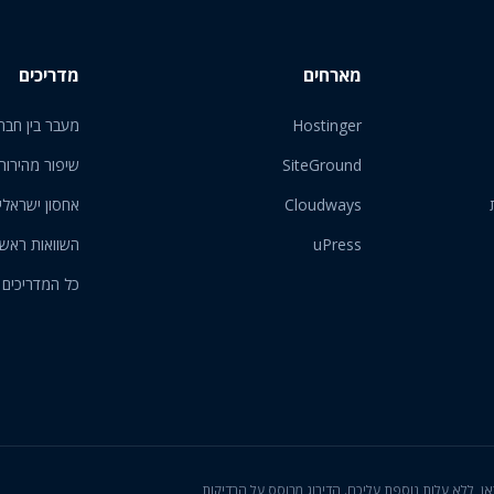
מארחים
מדריכים
Hostinger
מעבר בין חבר
SiteGround
שיפור מהירות
Cloudways
אחסון ישראלי
uPress
השוואות ראש
כל המדריכים
ון המוצגות כאן, ללא עלות נוספת עליכם. הדירוג מבוסס על הבדיקות