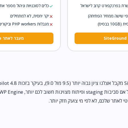
כלים לסוכנויות וניהול מספר את
check
(פי שישה ממחיר הפתיחה)
יקר יחסית, לא למתחילים
close
בסיס)
מגבלות PHP workers וביקורים שדוחפות לשדרוג
close
S
מעבר לאתר WP Engine
י לאתר שלכם, לא לפי מי צועק חזק יותר.