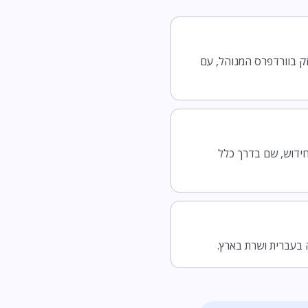
הטובים בשוק, אם בולעים את החידוש, בעוד ש-WP Engine ותיק וחזק בוורדפרס המנוהל, עם
 המטבע ולמחיר החידוש, שם בדרך כלל