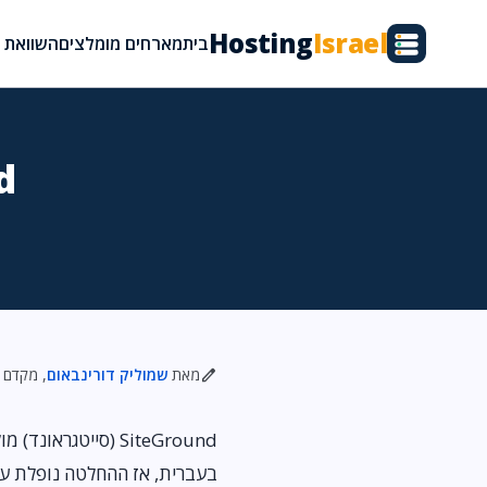
Hosting
Israel
בית
מארחים מומלצים
השוואת א
nd
edit
מאת
שמוליק דורינבאום
, מקדם אתרים מעל 
בעברית, אז ההחלטה נופלת ע