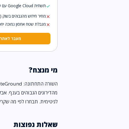
תשתית Google Cloud עם שרת בפרנקפורט קרוב לישראל
check
מחיר חידוש מהגבוהים בשוק 
close
מגבלת שטח אחסון נמוכה יחסית (10GB ב
close
מעבר לאתר iteGround
מי מנצח?
לגיטימית. תבחרו לפי מה שקריט
שאלות נפוצות