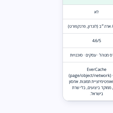
לא
 ארה״ב (לונדון, פרנקפורט)
4.6/5
ס מנוהל · עסקים · סוכנויות
EverCache
(page/object/network)
ואופטימיזציית תמונות. אחסון
SS, ממוקד ביצועים, בלי שרת
בישראל.