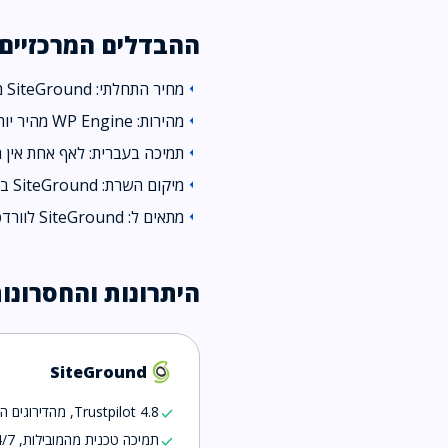
ההבדלים המרכזיים
מחיר התחלתי: SiteGround מ-$2.99/חודש, WP Engine מ-$25/חודש.
arrow_left
מהירות: WP Engine מהיר יותר לגולש ישראלי (240ms מול 300ms, הערכה לפי מיקום השרת).
arrow_left
תמיכה בעברית: לאף אחת אין 
arrow_left
מיקום השרת: SiteGround באירופה (פרנקפורט, Google Cloud), WP Engine באירופה / ארה״ב (לונדון, פרנקפורט).
arrow_left
מתאים ל: SiteGround לוורדפרס, WP Engine לוורדפרס מנוהל.
arrow_left
היתרונות והחסרונו
SiteGround
Trustpilot 4.8, מהדירוגים הגבוהים בענף
check
תמיכה טכנית מהמובילות, 24/7
check