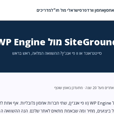
חסון
אחסון וורדפרס
ישראלי מול חו״ל
מדריכים
SiteGrou מול WP Engine
סייטגראונד או וו פי אנג'ין? ההשוואה המלאה, ראש בראש
20 שנה · מתעדכן באופן שוטף
SiteGround (סייטגראונד) מול WP Engine (וו פי אנג'ין), שתי חברות אחסון גלובליות.
ל ביצועים, מחיר ומה שבאמת מתאים לאתר שלכם. הנה ההשוואה ה