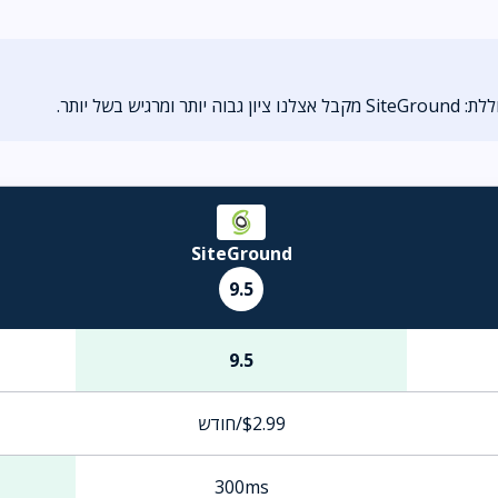
גיש בשל יותר.
SiteGround
9.5
9.5
$2.99/חודש
300ms