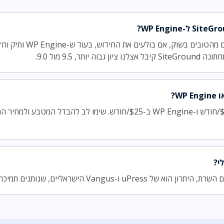
SiteGround תמיכה וביצועים מ
ותר, 9.5 מול 9.0.
SiteGround מתחיל ב-$2.99/חודש ו-WP Engine ב-$25/חודש. שימו לב להבדל
י?
Vangu הישראליים, שנותנים תמיכה בעברית ושרת בארץ.