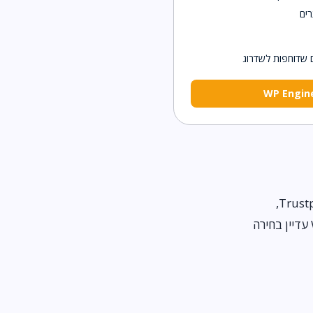
רים
השורה התחתונה: SiteGround מקבל אצלנו ציון גבוה יותר (9.5 מול 9.0), בעיקר בזכות Trustpilot 4.8,
מהדירוגים הגבוהים בענף. אבל אם סביבות staging ופיתוח מצוינות חשוב לכם יותר, WP Engine עדיין בחירה