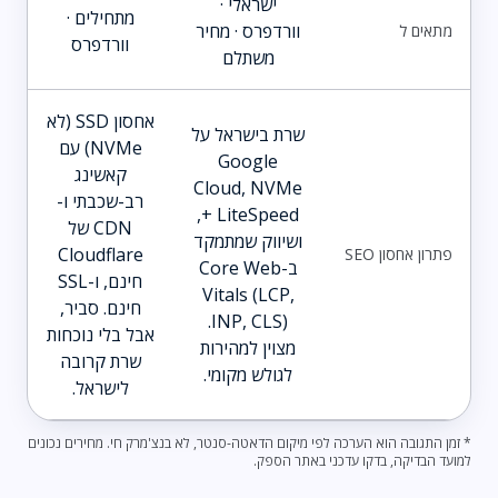
ישראלי ·
מתחילים ·
וורדפרס · מחיר
מתאים ל
וורדפרס
משתלם
אחסון SSD (לא
שרת בישראל על
NVMe) עם
Google
קאשינג
Cloud, NVMe
רב-שכבתי ו-
+ LiteSpeed,
CDN של
ושיווק שמתמקד
Cloudflare
פתרון אחסון SEO
ב-Core Web
חינם, ו-SSL
Vitals (LCP,
חינם. סביר,
INP, CLS).
אבל בלי נוכחות
מצוין למהירות
שרת קרובה
לגולש מקומי.
לישראל.
* זמן התגובה הוא הערכה לפי מיקום הדאטה-סנטר, לא בנצ'מרק חי. מחירים נכונים
למועד הבדיקה, בדקו עדכני באתר הספק.