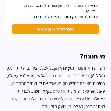
השרתים בארה״ב בלבד, זמן התגובה לישראל מהגבוהים
close
שבדקנו
מחיר חידוש קופץ בחדות (מ-3.75 ל-13 דולר)
close
מעבר לאתר HostGator
מי מנצח?
השורה התחתונה: Vangus מקבל אצלנו ציון גבוה יותר (9.0
מול 8.5), בעיקר בזכות שרתים בישראל על Google Cloud,
מהירות מצוינת לגולש מקומי. אבל אם ידידותי למתחילים,
פאנל cPanel והתקנת וורדפרס בקליק חשוב לכם יותר,
HostGator עדיין בחירה לגיטימית. תבחרו לפי מה שקריטי
לאתר שלכם, לא לפי מי צועק חזק יותר.