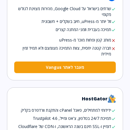
שרתים בישראל על Google Cloud, מהירות מצוינת לגולש
check
מקומי
זול יותר מ-uPress, חיוב בשקלים + חשבונית
check
תמיכה בעברית וזמני המתנה קצרים
check
מותג קטן ופחות מוכר מ-uPress
close
חברה קטנה יחסית, צוות התמיכה מצומצם ולא תמיד זמין
close
מיידית
מעבר לאתר Vangus
HostGator
ידידותי למתחילים, פאנל cPanel והתקנת וורדפרס בקליק
check
תמיכת 24/7 בטלפון, צ'אט ומייל, Trustpilot 4.6
check
דומיין ו-SSL חינם בשנה הראשונה, ו-CDN של Cloudflare
check