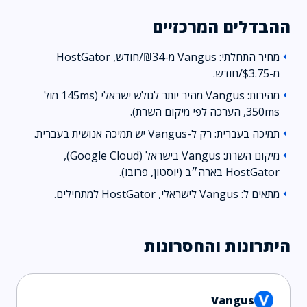
ההבדלים המרכזיים
מחיר התחלתי: Vangus מ-₪34/חודש, HostGator
arrow_left
מ-$3.75/חודש.
מהירות: Vangus מהיר יותר לגולש ישראלי (145ms מול
arrow_left
350ms, הערכה לפי מיקום השרת).
תמיכה בעברית: רק ל-Vangus יש תמיכה אנושית בעברית.
arrow_left
מיקום השרת: Vangus בישראל (Google Cloud),
arrow_left
HostGator בארה״ב (יוסטון, פרובו).
מתאים ל: Vangus לישראלי, HostGator למתחילים.
arrow_left
היתרונות והחסרונות
Vangus