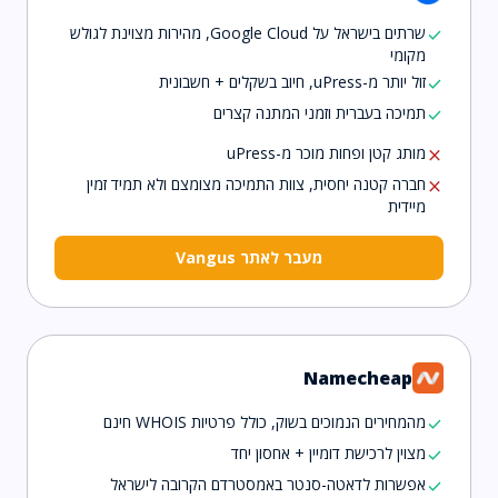
שרתים בישראל על Google Cloud, מהירות מצוינת לגולש
check
מקומי
זול יותר מ-uPress, חיוב בשקלים + חשבונית
check
תמיכה בעברית וזמני המתנה קצרים
check
מותג קטן ופחות מוכר מ-uPress
close
חברה קטנה יחסית, צוות התמיכה מצומצם ולא תמיד זמין
close
מיידית
מעבר לאתר Vangus
Namecheap
מהמחירים הנמוכים בשוק, כולל פרטיות WHOIS חינם
check
מצוין לרכישת דומיין + אחסון יחד
check
אפשרות לדאטה-סנטר באמסטרדם הקרובה לישראל
check