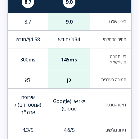
8.7
9.0
8.7
9.0
הציון שלנו
₪34/חודש
$1.58/חודש
מחיר התחלתי
זמן תגובה
300ms
145ms
מישראל*
כן
לא
תמיכה בעברית
אירופה
ישראל (Google
(אמסטרדם) /
דאטה-סנטר
Cloud)
ארה״ב
4.3/5
4.6/5
דירוג גולשים