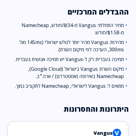
ההבדלים המרכזיים
מחיר התחלתי: Vangus מ-₪34/חודש, Namecheap
arrow_left
מ-$1.58/חודש.
מהירות: Vangus מהיר יותר לגולש ישראלי (145ms מול
arrow_left
300ms, הערכה לפי מיקום השרת).
תמיכה בעברית: רק ל-Vangus יש תמיכה אנושית בעברית.
arrow_left
מיקום השרת: Vangus בישראל (Google Cloud),
arrow_left
Namecheap באירופה (אמסטרדם) / ארה״ב.
מתאים ל: Vangus לישראלי, Namecheap לתקציב נמוך.
arrow_left
היתרונות והחסרונות
Vangus