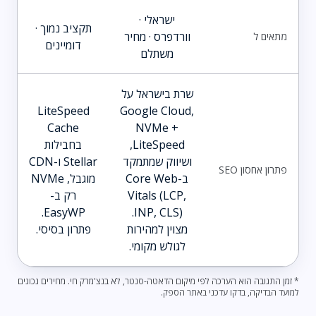
ישראלי ·
תקציב נמוך ·
וורדפרס · מחיר
מתאים ל
דומיינים
משתלם
שרת בישראל על
LiteSpeed
Google Cloud,
Cache
NVMe +
LiteSpeed,
בחבילות
ושיווק שמתמקד
Stellar ו-CDN
פתרון אחסון SEO
ב-Core Web
מוגבל, NVMe
Vitals (LCP,
רק ב-
EasyWP.
INP, CLS).
מצוין למהירות
פתרון בסיסי.
לגולש מקומי.
* זמן התגובה הוא הערכה לפי מיקום הדאטה-סנטר, לא בנצ'מרק חי. מחירים נכונים
למועד הבדיקה, בדקו עדכני באתר הספק.