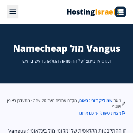
menu
Hosting
Israel
Vangus מול Namecheap
ונגוס או ניימצ'יפ? ההשוואה המלאה, ראש בראש
מאת
שמוליק דורינבאום
, מקדם אתרים מעל 20 שנה · מתעדכן באופן
edit
שוטף
flag
מצאת טעות? עדכנו אותנו
זו ההתלבטות הקלאסית של 'מקומי מול בינלאומי': Vangus