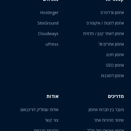
אחסון וורדפרס
Hostinger
אחסון לחנות / איקומרס
SiteGround
אחסון לאתר קטן / תדמית
Cloudways
אחסון אתרים זול
uPress
אחסון חינם
אחסון SEO
אחסון לסוכנות
מדריכים
אודות
מעבר בין חברות אחסון
אודות שמוליק דורינבאום
שיפור מהירות אתר
צור קשר
אחסון ישראלי מול חו״ל
מדיניות פרטיות