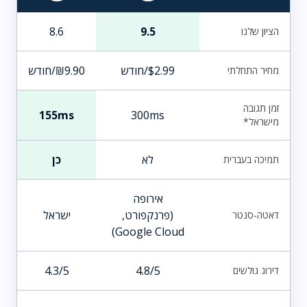
8.6
9.5
הציון שלנו
$2.99/חודש
₪9.90/חודש
מחיר התחלתי
זמן תגובה
155ms
300ms
מישראל*
לא
כן
תמיכה בעברית
אירופה
(פרנקפורט,
ישראל
דאטה-סנטר
Google Cloud)
4.3/5
4.8/5
דירוג גולשים