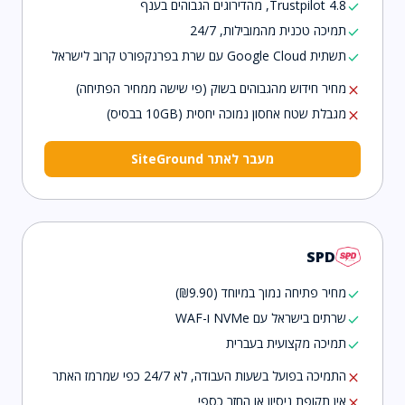
Trustpilot 4.8, מהדירוגים הגבוהים בענף
check
תמיכה טכנית מהמובילות, 24/7
check
תשתית Google Cloud עם שרת בפרנקפורט קרוב לישראל
check
מחיר חידוש מהגבוהים בשוק (פי שישה ממחיר הפתיחה)
close
מגבלת שטח אחסון נמוכה יחסית (10GB בבסיס)
close
מעבר לאתר SiteGround
SPD
מחיר פתיחה נמוך במיוחד (₪9.90)
check
שרתים בישראל עם NVMe ו-WAF
check
תמיכה מקצועית בעברית
check
התמיכה בפועל בשעות העבודה, לא 24/7 כפי שמרמז האתר
close
אין תקופת ניסיון או החזר כספי
close