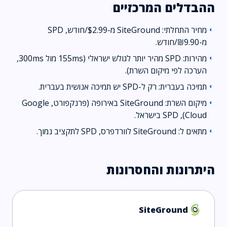
ההבדלים המרכזיים
מחיר התחלתי: SiteGround מ-$2.99/חודש, SPD
arrow_left
מ-₪9.90/חודש.
מהירות: SPD מהיר יותר לגולש ישראלי (155ms מול 300ms,
arrow_left
הערכה לפי מיקום השרת).
תמיכה בעברית: רק ל-SPD יש תמיכה אנושית בעברית.
arrow_left
מיקום השרת: SiteGround באירופה (פרנקפורט, Google
arrow_left
Cloud), SPD בישראל.
מתאים ל: SiteGround לוורדפרס, SPD לתקציב נמוך.
arrow_left
היתרונות והחסרונות
SiteGround