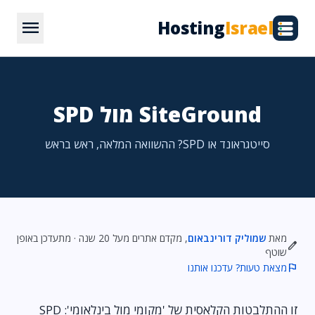
menu
Hosting
Israel
SiteGround מול SPD
סייטגראונד או SPD? ההשוואה המלאה, ראש בראש
מאת
שמוליק דורינבאום
, מקדם אתרים מעל 20 שנה · מתעדכן באופן
edit
שוטף
flag
מצאת טעות? עדכנו אותנו
זו ההתלבטות הקלאסית של 'מקומי מול בינלאומי': SPD