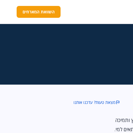
השוואת המארחים
flag
מצאת טעות? עדכנו אותנו
עם שרת בארץ ותמיכה