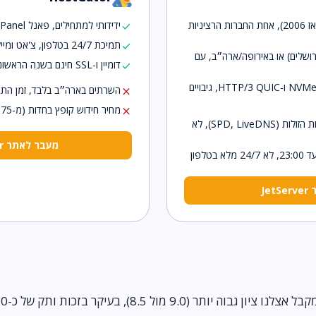
ותק של כ-20 שנה (פועלת מאז 2006), אחת החברות הרציניות
ידידותי למתחילים, פאנל cPanel והתקנת וורדפרס בקליק
check
תמיכת 24/7 בטלפון, צ'אט ומייל, Trustpilot 4.6
check
ושלים) או באירופה/ארה״ב, עם
דומיין ו-SSL חינם בשנה הראשונה, ו-CDN של Cloudflare
check
תשתית מהירה: NVMe, LiteSpeed ו-HTTP/3 QUIC, גיבויים
השרתים בארה״ב בלבד, זמן התג
close
מחיר חידוש קופץ בחדות (מ-3.75 ל-13 דולר)
close
יקר יותר מהאופציות הישראליות הזולות (SPD, LiveDNS), לא
מעבר לאתר HostGator
טלפון
Je