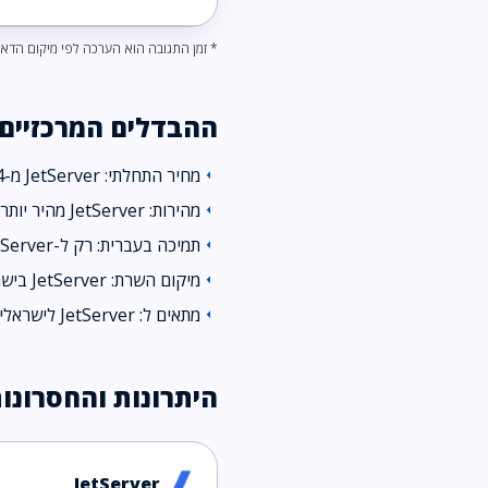
* זמן התגובה הוא הערכה לפי מיקום הדאט
ההבדלים המרכזיים
מחיר התחלתי: JetServer מ-₪44/חודש, HostGator מ-$3.75/חודש.
arrow_left
מהירות: JetServer מהיר יותר לגולש ישראלי (150ms מול 350ms, הערכה לפי מיקום השרת).
arrow_left
תמיכה בעברית: רק ל-JetServer יש תמיכה אנושית בעברית.
arrow_left
מיקום השרת: JetServer בישראל (ירושלים) / לבחירה (פרנקפורט, ארה״ב), HostGator בארה״ב (יוסטון, פרובו).
arrow_left
מתאים ל: JetServer לישראלי, HostGator למתחילים.
arrow_left
היתרונות והחסרונו
JetServer