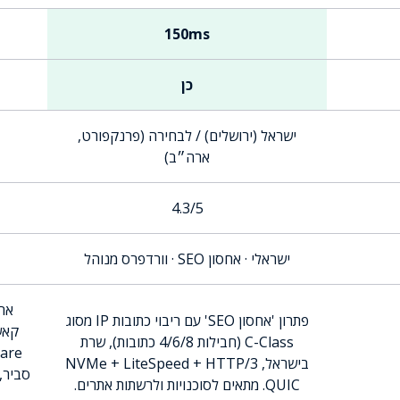
150ms
כן
ישראל (ירושלים) / לבחירה (פרנקפורט,
ארה״ב)
4.3/5
ישראלי · אחסון SEO · וורדפרס מנוהל
פתרון 'אחסון SEO' עם ריבוי כתובות IP מסוג
C-Class (חבילות 4/6/8 כתובות), שרת
בישראל, NVMe + LiteSpeed + HTTP/3
סביר,
QUIC. מתאים לסוכנויות ולרשתות אתרים.