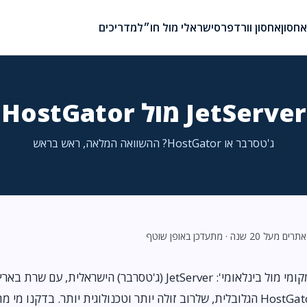
חסון
אחסון וורדפרס
ישראלי מול חו״ל
מדריכים
JetServer מול HostGator
ג'טסרבר או HostGator? ההשוואה המלאה, ראש בראש
20 שנה · מתעדכן באופן שוטף
זו ההתלבטות הקלאסית של 'מקומי מול בינלאומי': JetServer (ג'טסרבר) הישראלית, 