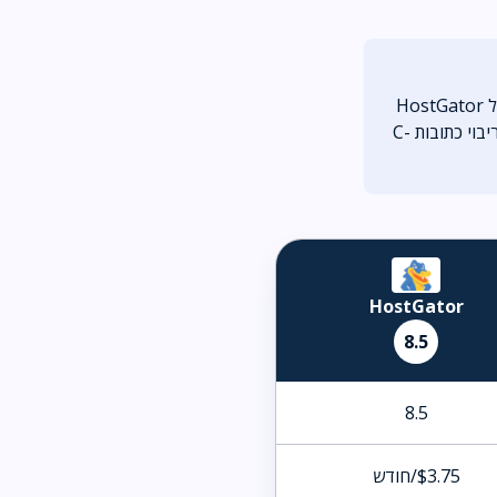
ההבדל המהותי כאן הוא מקומי מול בינלאומי: JetServer עם שרת בישראל ותמיכה אנושית בעברית, מול HostGator
שחזקה במחיר ובטכנולוגיה אבל בלי עברית. נקודה ייחודית: JetServer מציע פתרון 'אחסון SEO' של ריבוי כתובות C-
HostGator
8.5
8.5
$3.75/חודש