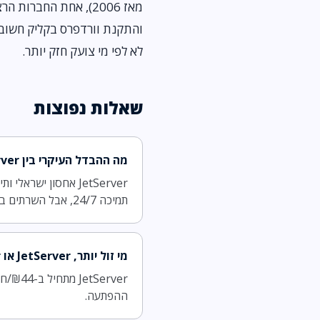
לא לפי מי צועק חזק יותר.
שאלות נפוצות
מה ההבדל העיקרי בין JetServer ל-HostGator?
תמיכה 24/7, אבל השרתים בארה״ב. בשורה התחתונה JetServer קיבל אצלנו ציון גבוה יותר, 9.0 מול 8.5.
מי זול יותר, JetServer או HostGator?
ההפתעה.