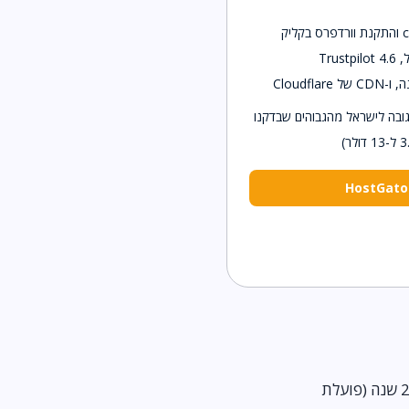
ובה לישראל מהגבוהים שבדקנו
השורה התחתונה: JetServer מקבל אצלנו ציון גבוה יותר (9.0 מול 8.5), בעיקר בזכות ותק של כ-20 שנה (פועלת