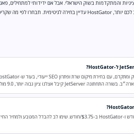
והתקנת וורדפרס בקליק חשוב לכם יותר, HostGator עדיין בחירה לגיטימית. תבחרו
JetServer מתחיל ב-₪44/חודש ו-HostGator ב-$3.75/חודש. שימו לב להבד