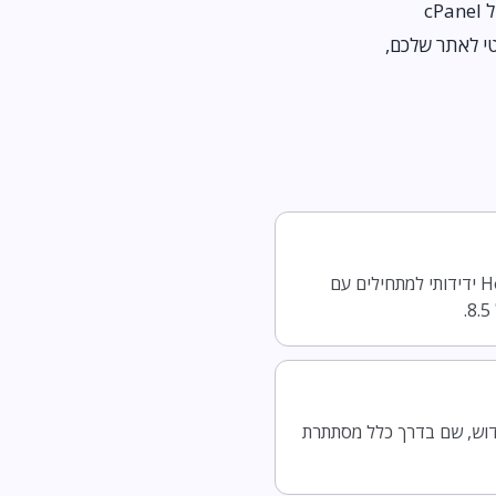
מאז 2006), אחת החברות הרציניות והמתקדמות בשוק הישראלי. אבל אם ידידותי למתחילים, פאנל cPanel
 לפי מה שקריטי לאתר שלכם,
JetServer אחסון ישראלי ותיק ומתקדם, עם בחירת מיקום שרת ופתרון SEO ייעודי, בעוד ש-HostGator ידידותי למתחילים עם
ל המטבע ולמחיר החידוש, שם בדרך כלל מסתתרת