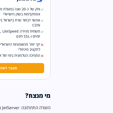
check
והמתקדמות בשוק הישראלי
אפשר לבחור שרת בישראל (יר
check
CDN
check
יומיים ו-SSL חינם
close
לתקציב מינימלי
התמיכה הטלפונית בימי חול ועד 23:00, לא 24/7 מלא ב
close
מעבר לאתר tServer
מי מנצח?