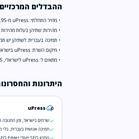
ההבדלים המרכזיים
מחיר התחלתי: uPress מ-₪55.95/חודש, LiveDNS מ-₪25/חודש.
arrow_left
מהירות: שתיהן בעלות מהירות דומה
arrow_left
תמיכה בעברית: לשתיהן יש תמי
arrow_left
מיקום השרת: uPress בישראל (פתח תקווה), LiveDNS בישראל.
arrow_left
מתאים ל: uPress לישראלי, LiveDNS לישראלי.
arrow_left
היתרונות והחסרונו
uPress
שרתים בישראל, זמן התגובה ה
check
תמיכה אנושית בעברית, בלי מ
check
פתרון SEO ייעודי (SEO Edge) ו-CDN מובנה
check