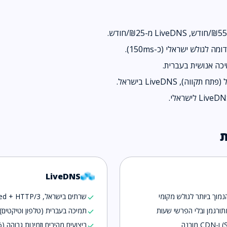
 לגולש ישראלי (כ-150ms).
כה אנושית בעברית.
ת
LiveDNS
נמוך ביותר לגולש מקומי
שרתים בישראל, NVMe + LiteSpeed + HTTP/3
check
תורגמן ובלי הפרשי שעות
תמיכה בעברית (טלפון וטיקטים)
check
ביצועים מהירים וזמינות גבוהה (99.9%+)
check