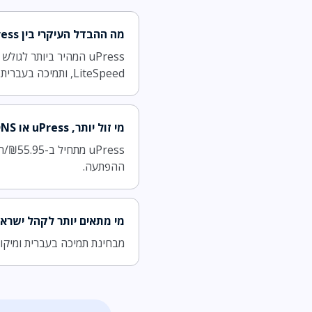
מה ההבדל העיקרי בין uPress ל-LiveDNS?
LiteSpeed, ותמיכה בעברית. בשורה התחתונה uPress קיבל אצלנו ציון גבוה יותר, 9.3 מול 8.9.
מי זול יותר, uPress או LiveDNS?
ההפתעה.
מי מתאים יותר לקהל ישראל
מבחינת תמיכה בעברית ומיקום