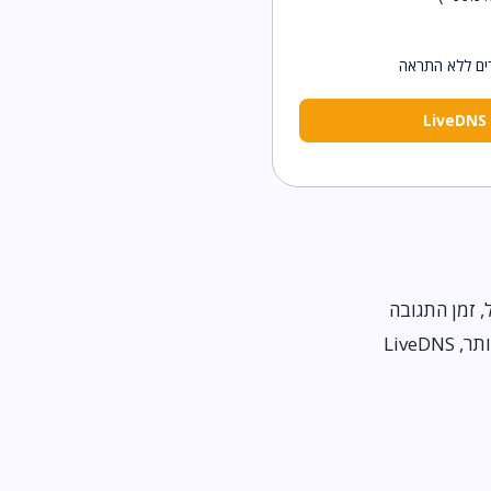
ים ללא התראה
 בזכות שרתים בישראל, זמן התגובה
הנמוך ביותר לגולש מקומי. אבל אם שרתים בישראל, NVMe + LiteSpeed + HTTP/3 חשוב לכם יותר, LiveDNS