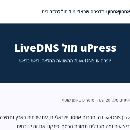
חסון
אחסון וורדפרס
ישראלי מול חו״ל
מדריכים
uPress מול LiveDNS
יופרס או LiveDNS? ההשוואה המלאה, ראש בראש
20 שנה · מתעדכן באופן שוטף
גם uPress (יופרס) וגם LiveDNS (LiveDNS) הן חברות אחסון ישראליות, עם שרתים באר
יצועים ומה מקבלים תמורת הכסף. פירקנו את זה לגורמים.