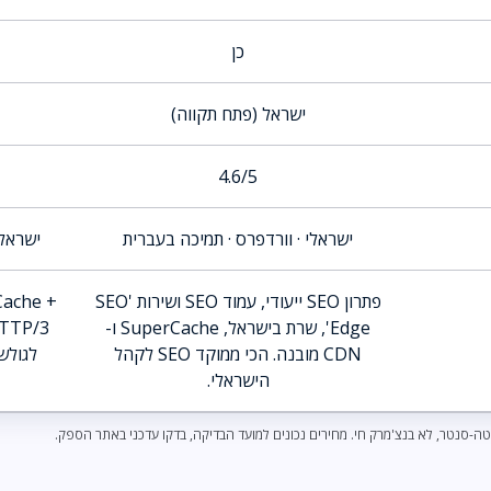
כן
ישראל (פתח תקווה)
4.6/5
ישראלי · וורדפרס · תמיכה בעברית
ישראלי
פתרון SEO ייעודי, עמוד SEO ושירות 'SEO
Cache +
Edge', שרת בישראל, SuperCache ו-
CDN מובנה. הכי ממוקד SEO לקהל
הישראלי.
ה-סנטר, לא בנצ'מרק חי. מחירים נכונים למועד הבדיקה, בדקו עדכני באתר הספק.