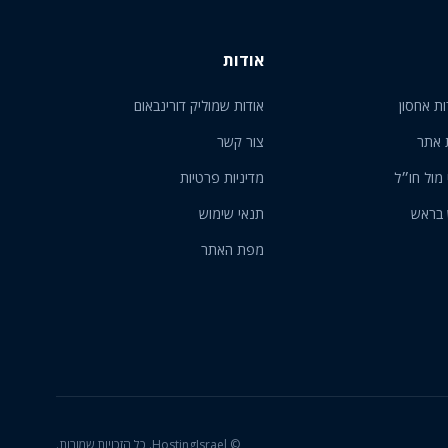
אודות
ות אחסון
אודות שמוליק דורינבאום
 אתר
צור קשר
 מול חו״ל
מדיניות פרטיות
 בראש
תנאי שימוש
מפת האתר
© HostingIsrael. כל הזכויות שמורות.