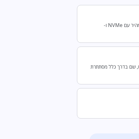
uPress המהיר ביותר לגולש הישראלי, עם תמיכה אנושית בעברית, בעוד ש-LiveDNS אחסון ישראלי מהיר עם NVMe ו-
ע ולמחיר החידוש, שם בדרך כלל מסתתרת