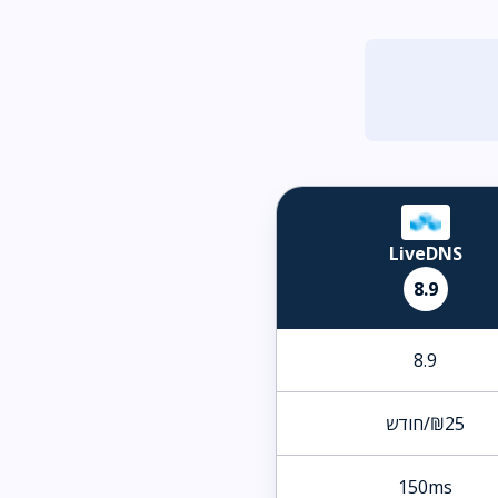
LiveDNS
8.9
8.9
₪25/חודש
150ms