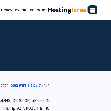
Hosting
Israel
בית
מארחים מומלצים
השוואת א
edit
מאת
שמוליק דורינבאום
, מקדם אתרים מעל 
מה ההתלבטות? בעיקר מחיר, ב