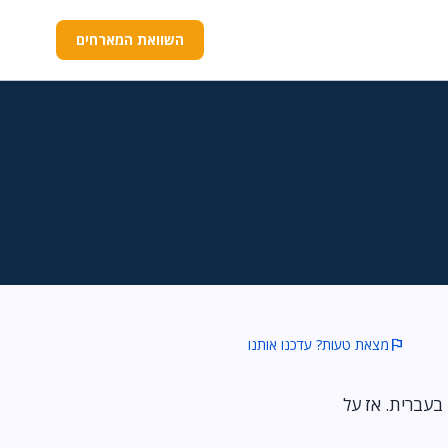
השוואת המארחים
flag
מצאת טעות? עדכנו אותנו
ץ ותמיכה בעברית. אז על