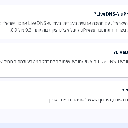
uPress מתחיל ב-₪55.95/חודש ו-LiveDNS ב-₪25/חודש. שימו לב להבדל המטב
י?
 השרת, היתרון הוא של שניהם דומים בעניין.