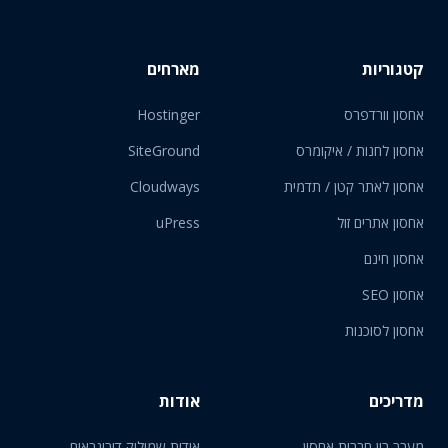
קטגוריות
מארחים
אחסון וורדפרס
Hostinger
אחסון לחנות / איקומרס
SiteGround
אחסון לאתר קטן / תדמית
Cloudways
אחסון אתרים זול
uPress
אחסון חינם
אחסון SEO
אחסון לסוכנות
מדריכים
אודות
מעבר בין חברות אחסון
אודות שמוליק דורינבאום