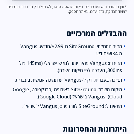
* זמן התגובה הוא הערכה לפי מיקום הדאטה-סנטר, לא בנצ'מרק חי. מחירים נכונים
למועד הבדיקה, בדקו עדכני באתר הספק.
ההבדלים המרכזיים
מחיר התחלתי: SiteGround מ-$2.99/חודש, Vangus
arrow_left
מ-₪34/חודש.
מהירות: Vangus מהיר יותר לגולש ישראלי (145ms מול
arrow_left
300ms, הערכה לפי מיקום השרת).
תמיכה בעברית: רק ל-Vangus יש תמיכה אנושית בעברית.
arrow_left
מיקום השרת: SiteGround באירופה (פרנקפורט, Google
arrow_left
Cloud), Vangus בישראל (Google Cloud).
מתאים ל: SiteGround לוורדפרס, Vangus לישראלי.
arrow_left
היתרונות והחסרונות