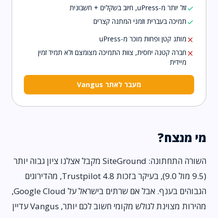
זול יותר מ-uPress, חיוב בשקלים + חשבונית
check
תמיכה בעברית וזמני המתנה קצרים
check
מותג קטן ופחות מוכר מ-uPress
close
חברה קטנה יחסית, צוות התמיכה מצומצם ולא תמיד זמין
close
מיידית
מעבר לאתר Vangus
מי מנצח?
השורה התחתונה: SiteGround מקבל אצלנו ציון גבוה יותר
(9.5 מול 9.0), בעיקר בזכות Trustpilot 4.8, מהדירוגים
הגבוהים בענף. אבל אם שרתים בישראל על Google Cloud,
מהירות מצוינת לגולש מקומי חשוב לכם יותר, Vangus עדיין