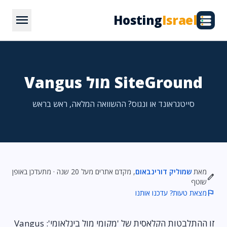
menu
Hosting
Israel
SiteGround מול Vangus
סייטגראונד או ונגוס? ההשוואה המלאה, ראש בראש
מאת
שמוליק דורינבאום
, מקדם אתרים מעל 20 שנה · מתעדכן באופן
edit
שוטף
flag
מצאת טעות? עדכנו אותנו
זו ההתלבטות הקלאסית של 'מקומי מול בינלאומי': Vangus