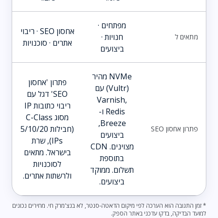
מפתחים ·
אחסון SEO · ריבוי
חנויות ·
מתאים ל
אתרים · סוכנויות
ביצועים
NVMe מהיר
פתרון 'אחסון
(Vultr) עם
SEO' דגל עם
Varnish,
ריבוי כתובות IP
Redis ו-
מסוג C-Class
Breeze,
(חבילות 5/10/20
פתרון אחסון SEO
ביצועים
IPs), שרת
מצוינים. CDN
בישראל. מתאים
בתוספת
לסוכנויות
תשלום. ממוקד
ולרשתות אתרים.
ביצועים.
* זמן התגובה הוא הערכה לפי מיקום הדאטה-סנטר, לא בנצ'מרק חי. מחירים נכונים
למועד הבדיקה, בדקו עדכני באתר הספק.