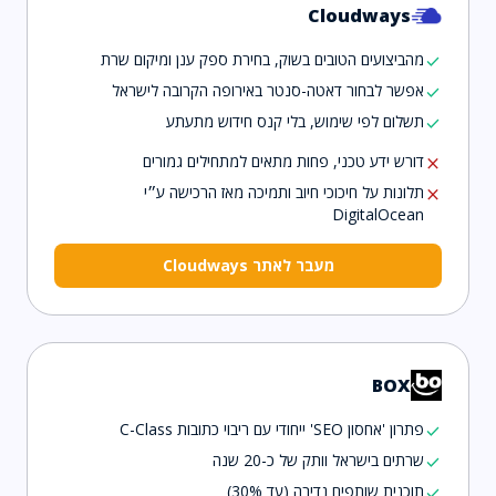
Cloudways
מהביצועים הטובים בשוק, בחירת ספק ענן ומיקום שרת
check
אפשר לבחור דאטה-סנטר באירופה הקרובה לישראל
check
תשלום לפי שימוש, בלי קנס חידוש מתעתע
check
דורש ידע טכני, פחות מתאים למתחילים גמורים
close
תלונות על חיכוכי חיוב ותמיכה מאז הרכישה ע״י
close
DigitalOcean
מעבר לאתר Cloudways
BOX
פתרון 'אחסון SEO' ייחודי עם ריבוי כתובות C-Class
check
שרתים בישראל וותק של כ-20 שנה
check
תוכנית שותפים נדיבה (עד 30%)
check