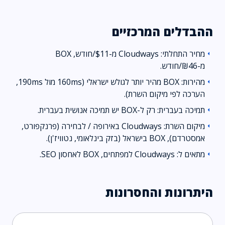
ההבדלים המרכזיים
מחיר התחלתי: Cloudways מ-$11/חודש, BOX
arrow_left
מ-₪46/חודש.
מהירות: BOX מהיר יותר לגולש ישראלי (160ms מול 190ms,
arrow_left
הערכה לפי מיקום השרת).
תמיכה בעברית: רק ל-BOX יש תמיכה אנושית בעברית.
arrow_left
מיקום השרת: Cloudways באירופה / לבחירה (פרנקפורט,
arrow_left
אמסטרדם), BOX בישראל (בזק בינלאומי, נטוויז'ן).
מתאים ל: Cloudways למפתחים, BOX לאחסון SEO.
arrow_left
היתרונות והחסרונות