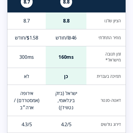
8.7
8.8
8.7
8.8
הציון שלנו
₪46/חודש
$1.58/חודש
מחיר התחלתי
זמן תגובה
300ms
160ms
מישראל*
כן
לא
תמיכה בעברית
ישראל (בזק
אירופה
בינלאומי,
(אמסטרדם) /
דאטה-סנטר
נטוויז'ן)
ארה״ב
4.3/5
4.2/5
דירוג גולשים