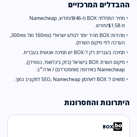
ההבדלים המרכזיים
מחיר התחלתי: BOX מ-₪46/חודש, Namecheap
arrow_left
מ-$1.58/חודש.
מהירות: BOX מהיר יותר לגולש ישראלי (160ms מול 300ms,
arrow_left
הערכה לפי מיקום השרת).
תמיכה בעברית: רק ל-BOX יש תמיכה אנושית בעברית.
arrow_left
מיקום השרת: BOX בישראל (בזק בינלאומי, נטוויז'ן),
arrow_left
Namecheap באירופה (אמסטרדם) / ארה״ב.
מתאים ל: BOX לאחסון SEO, Namecheap לתקציב נמוך.
arrow_left
היתרונות והחסרונות
BOX