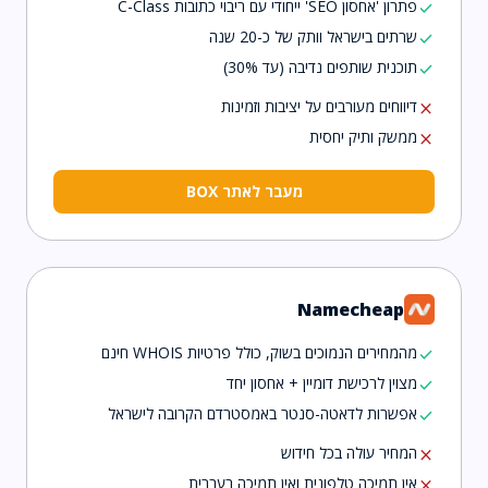
פתרון 'אחסון SEO' ייחודי עם ריבוי כתובות C-Class
check
שרתים בישראל וותק של כ-20 שנה
check
תוכנית שותפים נדיבה (עד 30%)
check
דיווחים מעורבים על יציבות וזמינות
close
ממשק ותיק יחסית
close
מעבר לאתר BOX
Namecheap
מהמחירים הנמוכים בשוק, כולל פרטיות WHOIS חינם
check
מצוין לרכישת דומיין + אחסון יחד
check
אפשרות לדאטה-סנטר באמסטרדם הקרובה לישראל
check
המחיר עולה בכל חידוש
close
אין תמיכה טלפונית ואין תמיכה בעברית
close