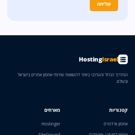
שליחה
Hosting
Israel
המדריך הגדול והעדכני ביותר להשוואת שירותי אחסון אתרים בישראל
ובעולם.
קטגוריות
מארחים
אחסון וורדפרס
Hostinger
אחסון לחנות / איקומרס
SiteGround