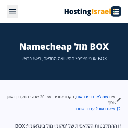
menu
Hosting
Israel
BOX מול Namecheap
BOX או ניימצ'יפ? ההשוואה המלאה, ראש בראש
מאת
שמוליק דורינבאום
, מקדם אתרים מעל 20 שנה · מתעדכן באופן
edit
שוטף
flag
מצאת טעות? עדכנו אותנו
זו ההתלבטות הקלאסית של 'מקומי מול בינלאומי': BOX