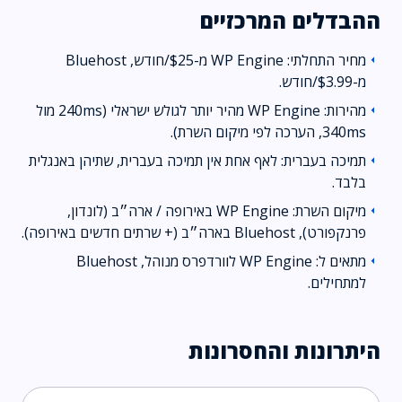
ההבדלים המרכזיים
מחיר התחלתי: WP Engine מ-$25/חודש, Bluehost
arrow_left
מ-$3.99/חודש.
מהירות: WP Engine מהיר יותר לגולש ישראלי (240ms מול
arrow_left
340ms, הערכה לפי מיקום השרת).
תמיכה בעברית: לאף אחת אין תמיכה בעברית, שתיהן באנגלית
arrow_left
בלבד.
מיקום השרת: WP Engine באירופה / ארה״ב (לונדון,
arrow_left
פרנקפורט), Bluehost בארה״ב (+ שרתים חדשים באירופה).
מתאים ל: WP Engine לוורדפרס מנוהל, Bluehost
arrow_left
למתחילים.
היתרונות והחסרונות