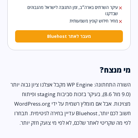
עיקר השרתים בארה״ב, זמן התגובה לישראל מהגבוהים
close
שבדקנו
מחיר חידוש קופץ משמעותית
close
מעבר לאתר Bluehost
מי מנצח?
השורה התחתונה: WP Engine מקבל אצלנו ציון גבוה יותר
(9.0 מול 8.6), בעיקר בזכות סביבות staging ופיתוח
מצוינות. אבל אם מומלץ רשמית על ידי WordPress.org
חשוב לכם יותר, Bluehost עדיין בחירה לגיטימית. תבחרו
לפי מה שקריטי לאתר שלכם, לא לפי מי צועק חזק יותר.