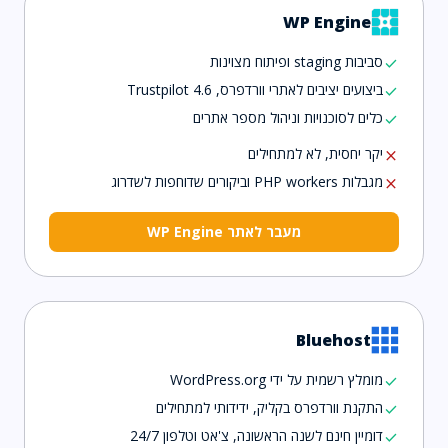
WP Engine
סביבות staging ופיתוח מצוינות
check
ביצועים יציבים לאתרי וורדפרס, Trustpilot 4.6
check
כלים לסוכנויות וניהול מספר אתרים
check
יקר יחסית, לא למתחילים
close
מגבלות PHP workers וביקורים שדוחפות לשדרוג
close
מעבר לאתר WP Engine
Bluehost
מומלץ רשמית על ידי WordPress.org
check
התקנת וורדפרס בקליק, ידידותי למתחילים
check
דומיין חינם לשנה הראשונה, צ'אט וטלפון 24/7
check