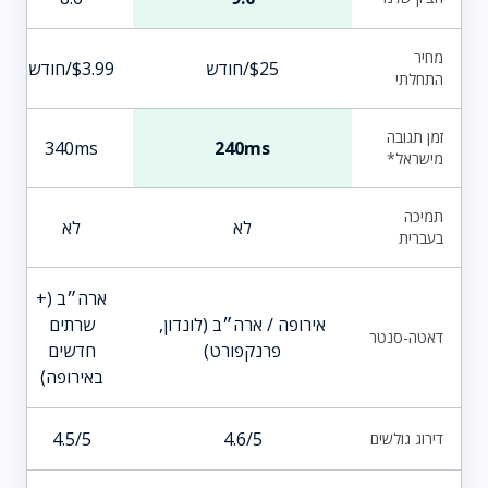
מחיר
$25/חודש
$3.99/חודש
התחלתי
זמן תגובה
340ms
240ms
מישראל*
תמיכה
לא
לא
בעברית
ארה״ב (+
אירופה / ארה״ב (לונדון,
שרתים
דאטה-סנטר
פרנקפורט)
חדשים
באירופה)
4.5/5
4.6/5
דירוג גולשים